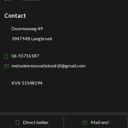
Contact
Doornseweg 49
3947 MB Langbroek
06-55716187
metselenrenovatiebedrijf@gmail.com
KVK 51548194
Direct bellen
Mail ons!
Contact
|
Sitemap
|
Privacy Beleid