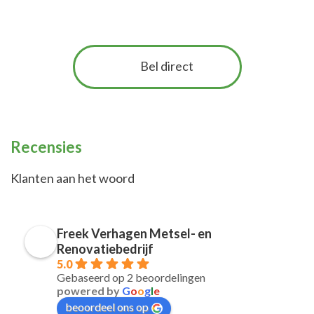
Bel direct
Recensies
Klanten aan het woord
Freek Verhagen Metsel- en
Renovatiebedrijf
5.0
Gebaseerd op 2 beoordelingen
powered by
G
o
o
g
l
e
beoordeel ons op