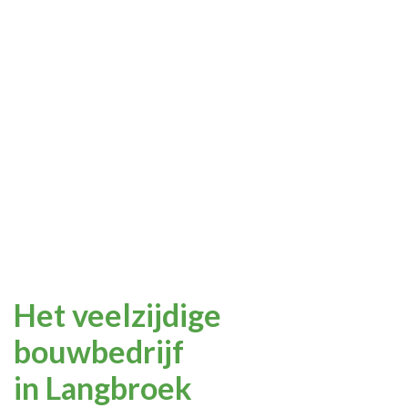
Badkamer renovatie of
Timmerwerk
complete installatie
Verbouwing & aanbouw
Metsel Restauratiewerk
Het veelzijdige
bouwbedrijf
in Langbroek